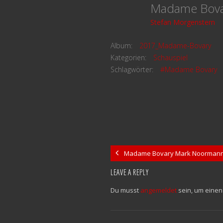
Madame Bov
Stefan Morgenstern
Album:
2017_Madame-Bovary
Kategorien:
Schauspiel
Schlagwörter:
#Madame Bovary
Madame Bovary Mark Noormann
LEAVE A REPLY
Du musst
angemeldet
sein, um eine