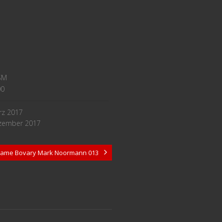
SM
00
rz 2017
ezember 2017
ame Bovary Mark Noormann 013