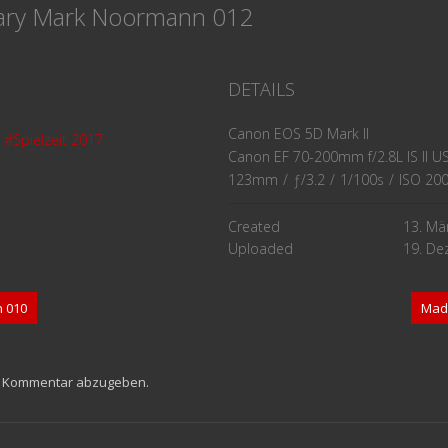
ary Mark Noormann 012
DETAILS
Canon EOS 5D Mark II
#Spielzeit 2017
Canon EF 70-200mm f/2.8L IS II U
123mm
/
ƒ/3.2
/
1/100s
/
ISO 20
Created
13. Mä
Uploaded
19. D
 010
Mad
n Kommentar abzugeben.