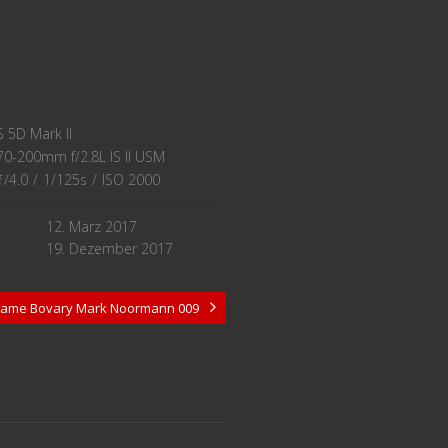
 5D Mark II
0-200mm f/2.8L IS II USM
ƒ/4.0
/
1/125s
/
ISO 2000
12. März 2017
19. Dezember 2017
ame Bovary Mark Noormann 009