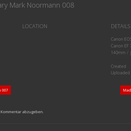
ary Mark Noormann 008
LOCATION
DETAILS
Canon EOS
Canon EF 7
140mm
/
Created
Uploaded
 007
Mad
n Kommentar abzugeben.