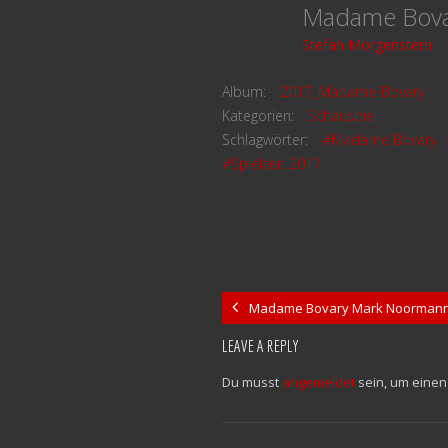
Madame Bov
Stefan Morgenstern
Album:
2017_Madame-Bovary
Kategorien:
Schauspiel
Schlagwörter:
#Madame Bovary
#Spielzeit 2017
Madame Bovary Mark Noormann
LEAVE A REPLY
Du musst
angemeldet
sein, um eine