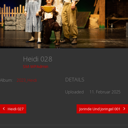
Heidi 028
SM-WPAdmin
DETAILS
Album:
2023_Heidi
Uploaded
11. Februar 2025
Heidi 027
Jorinde Und Joringel 001