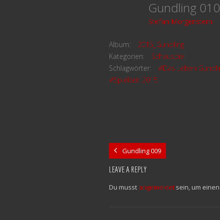
Gundling 01
Stefan Morgenstern
Album:
2015_Gundling
Kategorien:
Schauspiel
Schlagwörter:
#Das Leben Gundling
#Spielzeit 2015
Gundling 009
LEAVE A REPLY
Du musst
angemeldet
sein, um eine