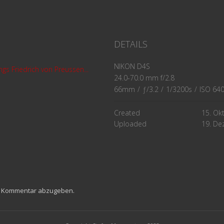
0
DETAILS
NIKON D4S
s Friedrich von Preussen...
24.0-70.0 mm f/2.8
66mm
/
ƒ/3.2
/
1/3200s
/
ISO 64
Created
15. Ok
Uploaded
19. D
n Kommentar abzugeben.