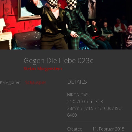
Gegen Die Liebe 023c
Stefan Morgenstern
DETAILS
Kategorien:
Schauspiel
NIKON D4S
24.0-70.0 mm f/2.8
28mm
/
ƒ/4.5
/
1/100s
/
ISO
6400
Created
11. Februar 2015