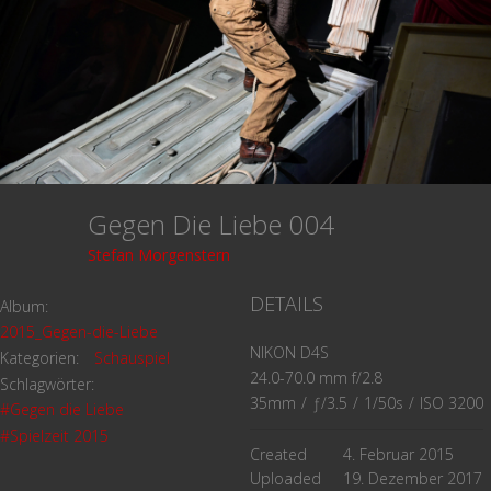
Gegen Die Liebe 004
Stefan Morgenstern
DETAILS
Album:
2015_Gegen-die-Liebe
NIKON D4S
Kategorien:
Schauspiel
24.0-70.0 mm f/2.8
Schlagwörter:
35mm
/
ƒ/3.5
/
1/50s
/
ISO 3200
#Gegen die Liebe
#Spielzeit 2015
Created
4. Februar 2015
Uploaded
19. Dezember 2017