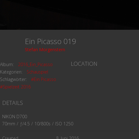
Ein Picasso 019
Stefan Morgenstern
LOCATION
Album:
2016_Ein_Picasso
Kategorien:
Schauspiel
Schlagwörter:
#Ein Picasso
#Spielzeit 2016
DETAILS
NIKON D700
70mm
/
ƒ/4.5
/
10/800s
/
ISO 1250
Created
8. Juni 2016