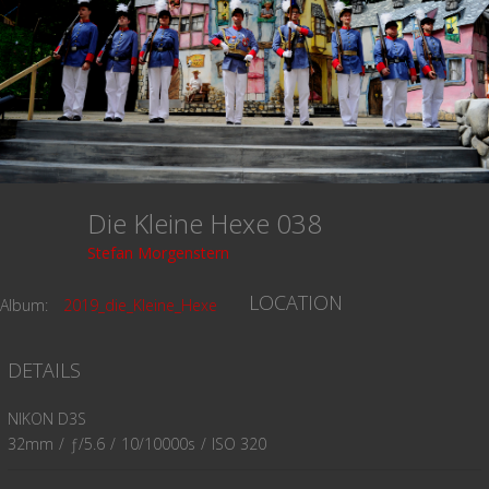
Die Kleine Hexe 038
Stefan Morgenstern
LOCATION
Album:
2019_die_Kleine_Hexe
DETAILS
NIKON D3S
32mm
/
ƒ/5.6
/
10/10000s
/
ISO 320