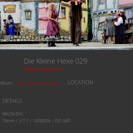
Die Kleine Hexe 029
Stefan Morgenstern
LOCATION
Album:
2019_die_Kleine_Hexe
DETAILS
NIKON D4S
70mm
/
ƒ/7.1
/
10/8000s
/
ISO 640