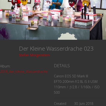
Der Kleine Wasserdrache 023
Stefan Morgenstern
DETAILS
Album:
2018_der_kleine_Wasserdrache
Canon EOS 5D Mark III
EF70-200mm f/2.8L IS II USM
110mm
/
ƒ/2.8
/
1/160s
/
ISO
500
Created
30. Juni 2018