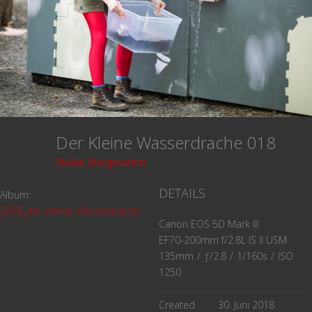
Der Kleine Wasserdrache 018
Stefan Morgenstern
DETAILS
Album:
2018_der_kleine_Wasserdrache
Canon EOS 5D Mark III
EF70-200mm f/2.8L IS II USM
135mm
/
ƒ/2.8
/
1/160s
/
ISO
1250
Created
30. Juni 2018