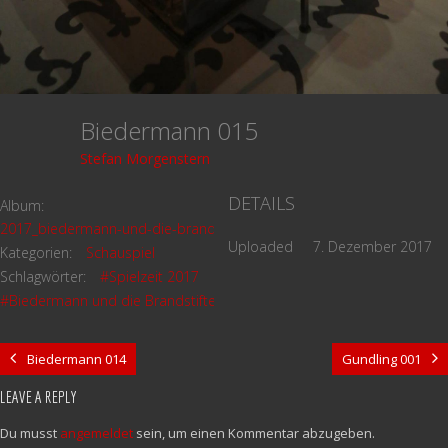
Biedermann 015
Stefan Morgenstern
DETAILS
Album:
2017_biedermann-und-die-brandstifter
Uploaded
7. Dezember 2017
Kategorien:
Schauspiel
Schlagwörter:
#Spielzeit 2017
#Biedermann und die Brandstifter
Biedermann 014
Gundling 001
LEAVE A REPLY
Du musst
angemeldet
sein, um einen Kommentar abzugeben.