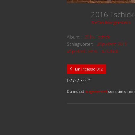
2016 Tschic
Stefan Morgenstern
Album:
2015_Tschick
Schlagwörter:
#Spielzeit 2015
#Spielzeit 2016
#Tschick
Ein Picasso 012
LEAVE A REPLY
Du musst
angemeldet
sein, um eine