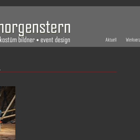
Aktuell
Werkverz
1