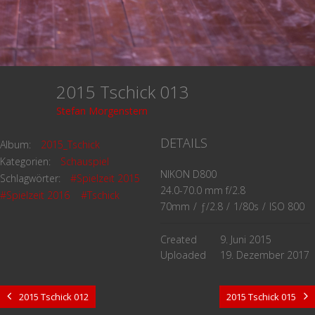
2015 Tschick 013
Stefan Morgenstern
DETAILS
Album:
2015_Tschick
Kategorien:
Schauspiel
NIKON D800
Schlagwörter:
#Spielzeit 2015
24.0-70.0 mm f/2.8
#Spielzeit 2016
#Tschick
70mm
/
ƒ/2.8
/
1/80s
/
ISO 800
Created
9. Juni 2015
Uploaded
19. Dezember 2017
2015 Tschick 012
2015 Tschick 015