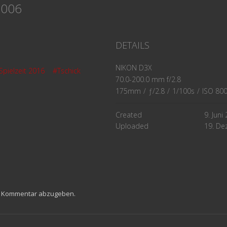
k 006
DETAILS
NIKON D3X
Spielzeit 2016
#Tschick
70.0-200.0 mm f/2.8
175mm
/
ƒ/2.8
/
1/100s
/
ISO 80
Created
9. Juni
Uploaded
19. D
n Kommentar abzugeben.