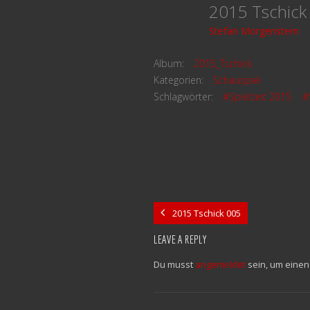
2015 Tschic
Stefan Morgenstern
Album:
2015_Tschick
Kategorien:
Schauspiel
Schlagwörter:
#Spielzeit 2015
#
2015 Tschick 005
LEAVE A REPLY
Du musst
angemeldet
sein, um eine