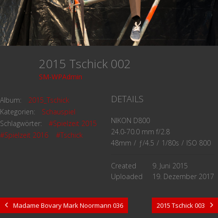
2015 Tschick 002
SM-WPAdmin
DETAILS
Album:
2015_Tschick
Kategorien:
Schauspiel
NIKON D800
Schlagwörter:
#Spielzeit 2015
24.0-70.0 mm f/2.8
#Spielzeit 2016
#Tschick
48mm
/
ƒ/4.5
/
1/80s
/
ISO 800
Created
9. Juni 2015
Uploaded
19. Dezember 2017
Madame Bovary Mark Noormann 036
2015 Tschick 003