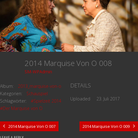
2014 Marquise Von O 008
SM-WPAdmin
DETAILS
Album:
2013_marquise-von-o
Kategorien:
Schauspiel
Uploaded
23. Juli 2017
Schlagwörter:
#Spielzeit 2014
#Der Marquise von O
2014 Marquise Von O 007
2014 Marquise Von O 009