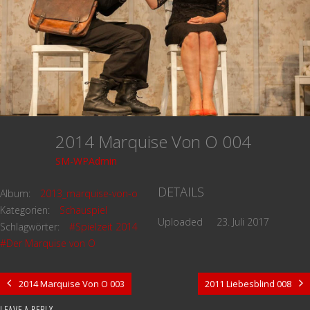
2014 Marquise Von O 004
SM-WPAdmin
DETAILS
Album:
2013_marquise-von-o
Kategorien:
Schauspiel
Uploaded
23. Juli 2017
Schlagwörter:
#Spielzeit 2014
#Der Marquise von O
2014 Marquise Von O 003
2011 Liebesblind 008