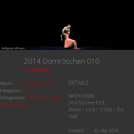
2014 Dornröschen 010
SM-WPAdmin
DETAILS
Album:
2014_dornröschen
Kategorien:
Tanz
NIKON D300S
Schlagwörter:
#Spielzeit 2014
24.0-70.0 mm f/2.8
#Dornröschen
35mm
/
ƒ/2.8
/
1/125s
/
ISO
1600
Created
30. Mai 2014