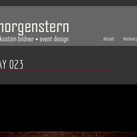
Aktuell
Werkverz
AY 023