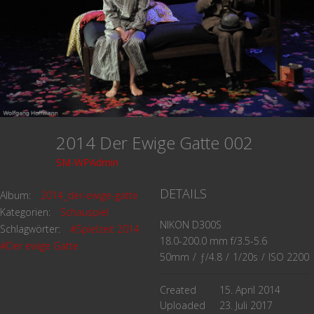
2014 Der Ewige Gatte 002
SM-WPAdmin
DETAILS
Album:
2014_der-ewige-gatte
Kategorien:
Schauspiel
NIKON D300S
Schlagwörter:
#Spielzeit 2014
18.0-200.0 mm f/3.5-5.6
#Der ewige Gatte
50mm
/
ƒ/4.8
/
1/20s
/
ISO 2200
Created
15. April 2014
Uploaded
23. Juli 2017