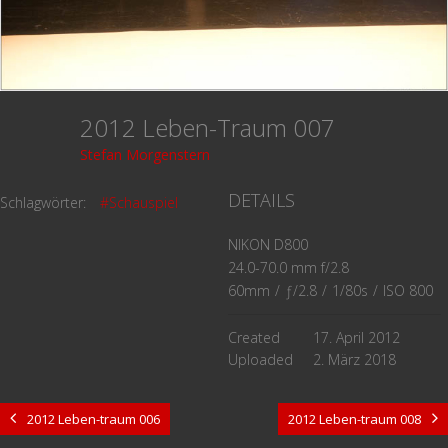
2012 Leben-Traum 007
Stefan Morgenstern
DETAILS
Schlagwörter:
#Schauspiel
NIKON D800
24.0-70.0 mm f/2.8
60mm
/
ƒ/2.8
/
1/80s
/
ISO 800
Created
17. April 2012
Uploaded
2. März 2018
2012 Leben-traum 006
2012 Leben-traum 008