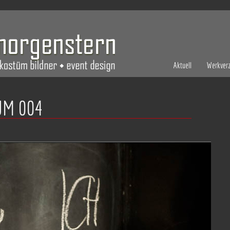
Aktuell
Werkverz
UM 004