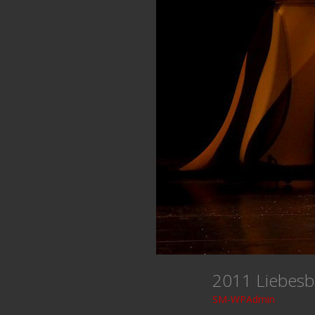
2011 Liebes
SM-WPAdmin