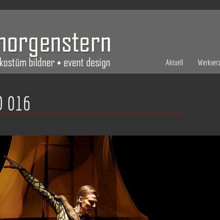
Aktuell
Werkverz
D 016