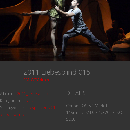
2011 Liebesblind 015
SM-WPAdmin
DETAILS
Album:
2011_liebesblind
Kategorien:
Tanz
Canon EOS 5D Mark II
Schlagwörter:
#Spielzeit 2011
149mm
/
ƒ/4.0
/
1/320s
/
ISO
#Liebesblind
5000