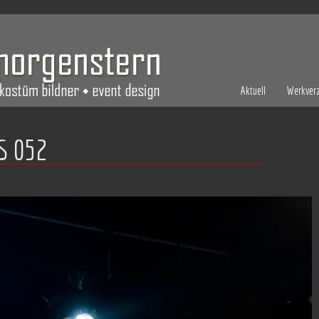
Aktuell
Werkverz
S 052