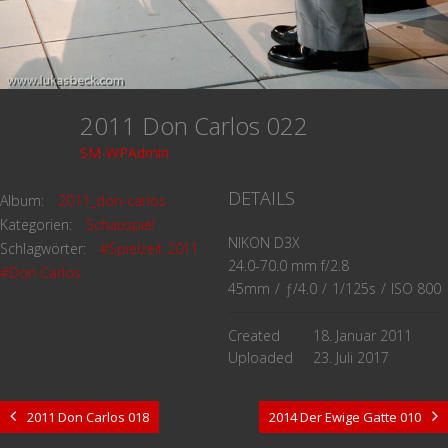
2011 Don Carlos 022
SM-WPAdmin
DETAILS
Album:
2011_don-carlos
Kategorien:
Schauspiel
NIKON D3X
Schlagwörter:
#Spielzeit 2011
24.0-70.0 mm f/2.8
#Don Carlos
45mm
/
ƒ/4.0
/
1/125s
/
ISO 800
Created
18. Januar 2011
Uploaded
23. Juli 2017
2011 Don Carlos 018
2014 Der Ewige Gatte 010