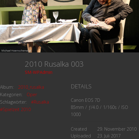
2010 Rusalka 003
SM-WPAdmin
DETAILS
Album:
2010_rusalka
Kategorien:
Oper
Canon EOS 7D
Schlagwörter:
#Rusalka
85mm
/
ƒ/4.0
/
1/160s
/
ISO
#Spielzeit 2010
1000
Created
29. November 2010
Uploaded
23. Juli 2017