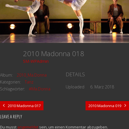
2010 Madonna 018
SM-WPAdmin
DETAILS
Album:
2010_Ma.Donna
Kategorien:
Tanz
Uploaded
6. März 2018
Schlagwörter:
#Ma.Donna
2010 Madonna 017
2010 Madonna 019
LEAVE A REPLY
Du musst
angemeldet
sein, um einen Kommentar abzugeben.