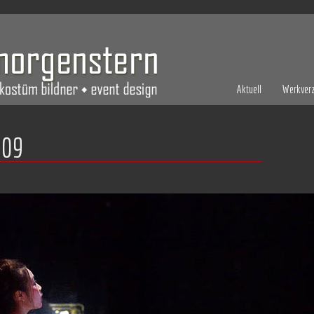
Aktuell
Werkverz
009