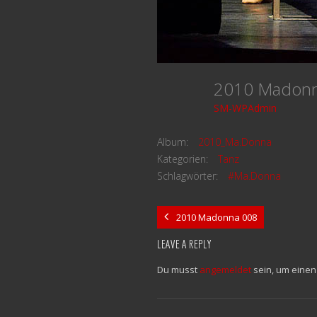
2010 Madon
SM-WPAdmin
Album:
2010_Ma.Donna
Kategorien:
Tanz
Schlagwörter:
#Ma.Donna
2010 Madonna 008
LEAVE A REPLY
Du musst
angemeldet
sein, um eine