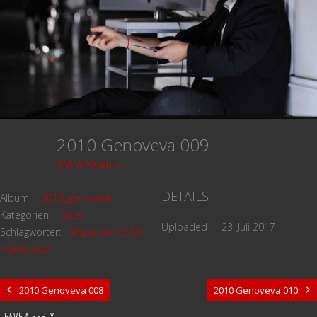
2010 Genoveva 009
SM-WPAdmin
DETAILS
Album:
2010_genoveva
Kategorien:
Oper
Uploaded
23. Juli 2017
Schlagwörter:
#Spielzeit 2010
#Genoveva
2010 Genoveva 008
2010 Genoveva 010