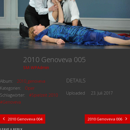
2010 Genoveva 005
SM-WPAdmin
DETAILS
Album:
2010_genoveva
Kategorien:
Oper
Uploaded
23. Juli 2017
Schlagwörter:
#Spielzeit 2010
#Genoveva
2010 Genoveva 004
2010 Genoveva 006