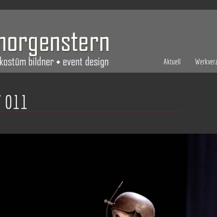
Aktuell
Werkverz
 011