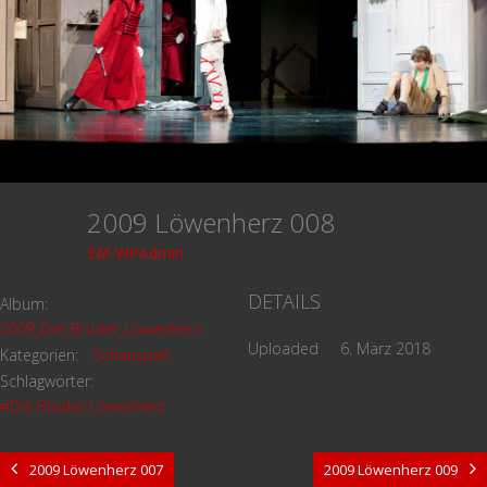
2009 Löwenherz 008
SM-WPAdmin
DETAILS
Album:
2009_Die_Brüder_Löwenherz
Uploaded
6. März 2018
Kategorien:
Schauspiel
Schlagwörter:
#Die Brüder Löwenherz
2009 Löwenherz 007
2009 Löwenherz 009