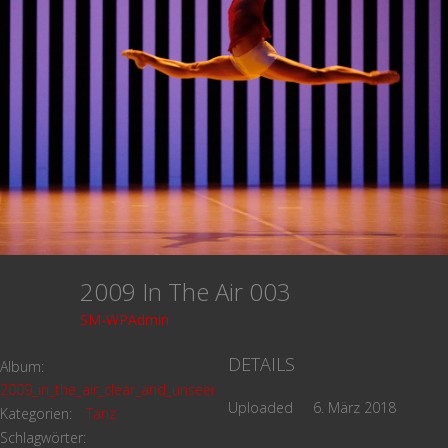
2009 In The Air 003
SM-WPAdmin
DETAILS
Album:
2009_in_the_air_clear_and_unseen
Uploaded
6. März 2018
Kategorien:
Tanz
Schlagwörter: