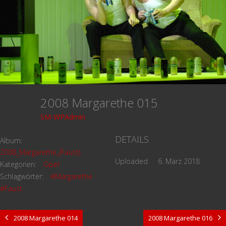
2008 Margarethe 015
SM-WPAdmin
DETAILS
Album:
2008_Margarethe_(Faust)
Uploaded
6. März 2018
Kategorien:
Oper
Schlagwörter:
#Margarethe
#Faust
2008 Margarethe 014
2008 Margarethe 016