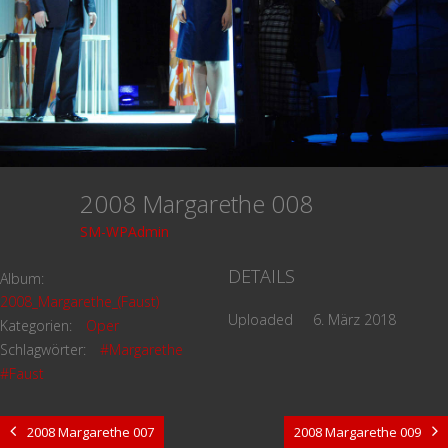
2008 Margarethe 008
SM-WPAdmin
DETAILS
Album:
2008_Margarethe_(Faust)
Uploaded
6. März 2018
Kategorien:
Oper
Schlagwörter:
#Margarethe
#Faust
2008 Margarethe 007
2008 Margarethe 009