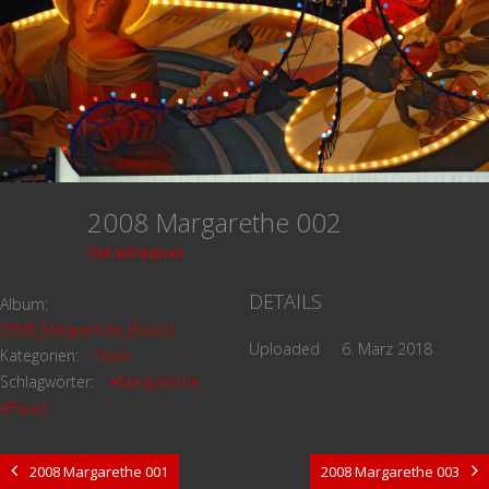
2008 Margarethe 002
SM-WPAdmin
DETAILS
Album:
2008_Margarethe_(Faust)
Uploaded
6. März 2018
Kategorien:
Oper
Schlagwörter:
#Margarethe
#Faust
2008 Margarethe 001
2008 Margarethe 003