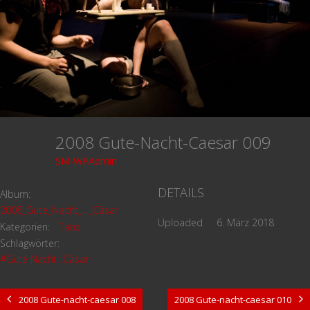
2008 Gute-Nacht-Caesar 009
SM-WPAdmin
DETAILS
Album:
2008_Gute_Nacht_..._Cäsar
Uploaded
6. März 2018
Kategorien:
Tanz
Schlagwörter:
#Gute Nacht...Cäsar
2008 Gute-nacht-caesar 008
2008 Gute-nacht-caesar 010