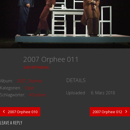
2007 Orphee 011
SM-WPAdmin
DETAILS
Album:
2007_Orphée
Kategorien:
Oper
Uploaded
6. März 2018
Schlagwörter:
#Orphee
2007 Orphee 010
2007 Orphee 012
LEAVE A REPLY