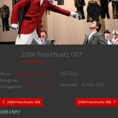
2006 Freischuetz 007
SM-WPAdmin
DETAILS
Album:
2006_Der_Freischütz
Kategorien:
Oper
Uploaded
6. März 2018
Schlagwörter:
#Der Freischütz
2006 Freischuetz 006
2006 Freischuetz 008
LEAVE A REPLY