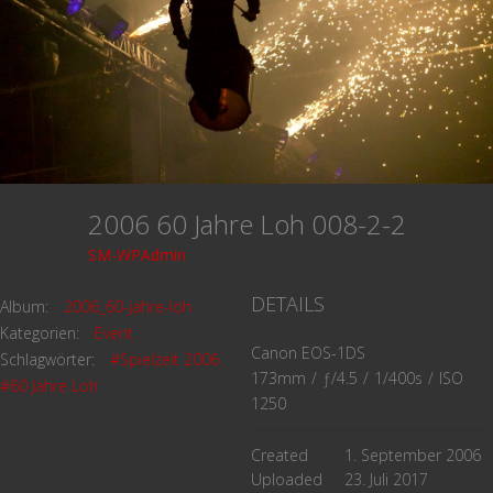
2006 60 Jahre Loh 008-2-2
SM-WPAdmin
DETAILS
Album:
2006_60-jahre-loh
Kategorien:
Event
Canon EOS-1DS
Schlagwörter:
#Spielzeit 2006
173mm
/
ƒ/4.5
/
1/400s
/
ISO
#60 Jahre Loh
1250
Created
1. September 2006
Uploaded
23. Juli 2017