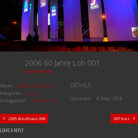
2006 60 Jahre Loh 001
SM-WPAdmin
DETAILS
Album:
2006_60-jahre-loh
Kategorien:
Event
Uploaded
6. März 2018
Schlagwörter:
#60 Jahre Loh
2005 Brockhaus 006
007 Kurz
LEAVE A REPLY