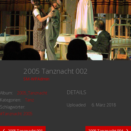
2005 Tanznacht 002
SM-WPAdmin
DETAILS
Album:
2005_Tanznacht
Kategorien:
Tanz
Uploaded
6. März 2018
Schlagwörter:
#Tanznacht 2005
2005 Tanznacht 001
2005 Tanznacht 004