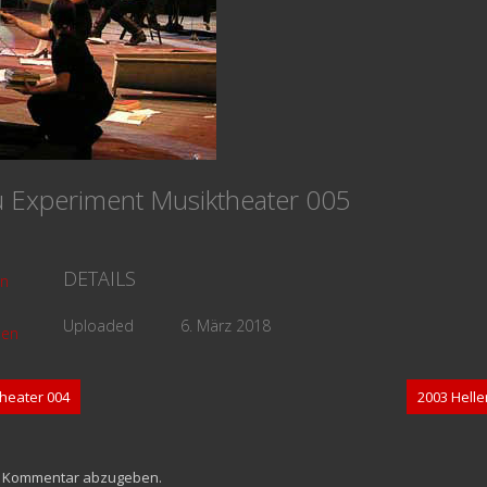
u Experiment Musiktheater 005
DETAILS
n
Uploaded
6. März 2018
hen
heater 004
2003 Hell
n Kommentar abzugeben.