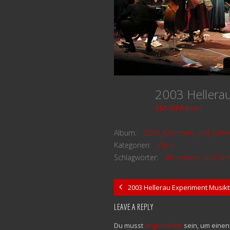
2003 Hellera
SM-WPAdmin
Album:
2003_Kommen_und_Gehe
Kategorien:
Oper
Schlagwörter:
#Kommen und Ge
2003 Hellerau Experiment Musikt
LEAVE A REPLY
Du musst
angemeldet
sein, um eine