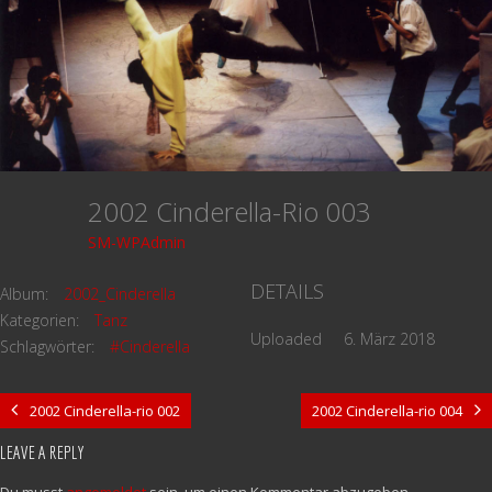
2002 Cinderella-Rio 003
SM-WPAdmin
DETAILS
Album:
2002_Cinderella
Kategorien:
Tanz
Uploaded
6. März 2018
Schlagwörter:
#Cinderella
2002 Cinderella-rio 002
2002 Cinderella-rio 004
LEAVE A REPLY