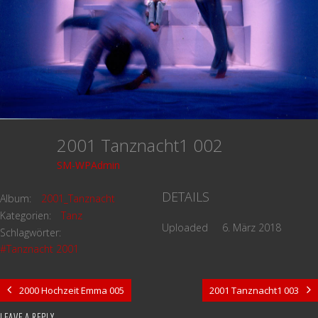
2001 Tanznacht1 002
SM-WPAdmin
DETAILS
Album:
2001_Tanznacht
Kategorien:
Tanz
Uploaded
6. März 2018
Schlagwörter:
#Tanznacht 2001
2000 Hochzeit Emma 005
2001 Tanznacht1 003
LEAVE A REPLY