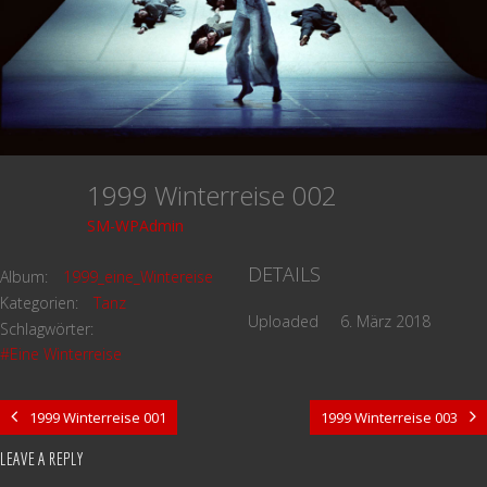
1999 Winterreise 002
SM-WPAdmin
DETAILS
Album:
1999_eine_Wintereise
Kategorien:
Tanz
Uploaded
6. März 2018
Schlagwörter:
#Eine Winterreise
1999 Winterreise 001
1999 Winterreise 003
LEAVE A REPLY