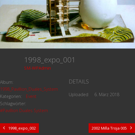
1998_expo_001
SM-WPAdmin
DETAILS
Album:
1998_Pavillion_Duales_System
Uploaded
6. März 2018
Kategorien:
Event
Schlagwörter:
#Pavillion Duales System
1998_expo_002
2002 Milla Troja 005