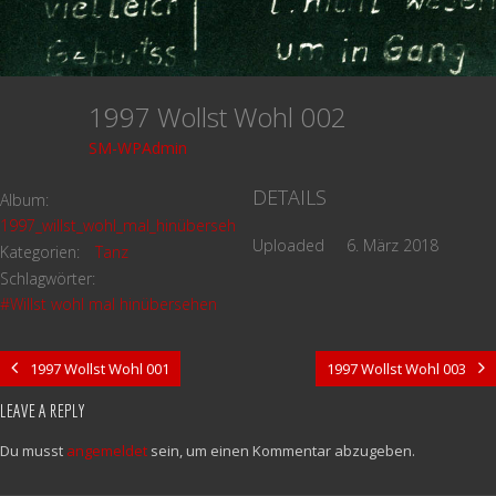
1997 Wollst Wohl 002
SM-WPAdmin
DETAILS
Album:
1997_willst_wohl_mal_hinübersehen
Uploaded
6. März 2018
Kategorien:
Tanz
Schlagwörter:
#Willst wohl mal hinübersehen
1997 Wollst Wohl 001
1997 Wollst Wohl 003
LEAVE A REPLY
Du musst
angemeldet
sein, um einen Kommentar abzugeben.